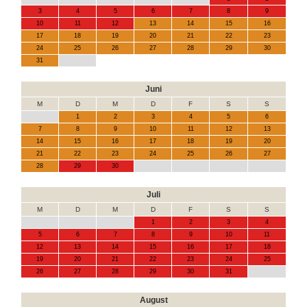
3
4
5
6
7
8
9
10
11
12
13
14
15
16
17
18
19
20
21
22
23
24
25
26
27
28
29
30
31
Juni
M
D
M
D
F
S
S
1
2
3
4
5
6
7
8
9
10
11
12
13
14
15
16
17
18
19
20
21
22
23
24
25
26
27
28
29
30
Juli
M
D
M
D
F
S
S
1
2
3
4
5
6
7
8
9
10
11
12
13
14
15
16
17
18
19
20
21
22
23
24
25
26
27
28
29
30
31
August