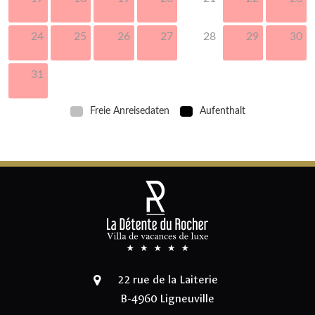
24
25
26
27
28
29
30
31
Freie Anreisedaten
Aufenthalt
22 rue de la Laiterie
B-4960 Ligneuville