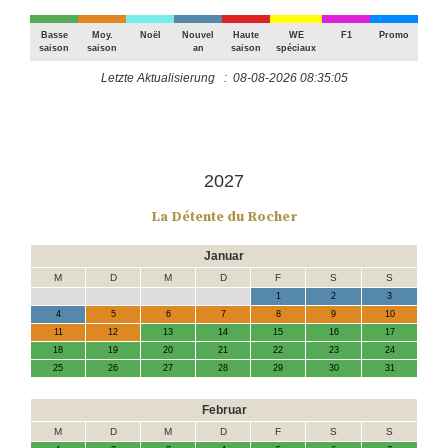
Basse
Moy.
Noël
Nouvel
Haute
WE
F1
Promo
saison
saison
an
saison
spéciaux
Letzte Aktualisierung : 08-08-2026 08:35:05
2027
La Détente du Rocher
Januar
M
D
M
D
F
S
S
1
2
3
4
5
6
7
8
9
10
11
12
13
14
15
16
17
18
19
20
21
22
23
24
25
26
27
28
29
30
31
Februar
M
D
M
D
F
S
S