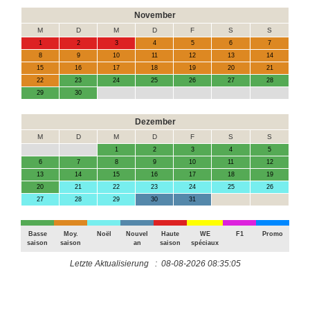
November
M
D
M
D
F
S
S
1
2
3
4
5
6
7
8
9
10
11
12
13
14
15
16
17
18
19
20
21
22
23
24
25
26
27
28
29
30
Dezember
M
D
M
D
F
S
S
1
2
3
4
5
6
7
8
9
10
11
12
13
14
15
16
17
18
19
20
21
22
23
24
25
26
27
28
29
30
31
Basse
Moy.
Noël
Nouvel
Haute
WE
F1
Promo
saison
saison
an
saison
spéciaux
Letzte Aktualisierung : 08-08-2026 08:35:05