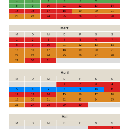
1
2
3
4
5
6
7
8
9
10
11
12
13
14
15
16
17
18
19
20
21
22
23
24
25
26
27
28
März
M
D
M
D
F
S
S
1
2
3
4
5
6
7
8
9
10
11
12
13
14
15
16
17
18
19
20
21
22
23
24
25
26
27
28
29
30
31
April
M
D
M
D
F
S
S
1
2
3
4
5
6
7
8
9
10
11
12
13
14
15
16
17
18
19
20
21
22
23
24
25
26
27
28
29
30
Mai
M
D
M
D
F
S
S
1
2