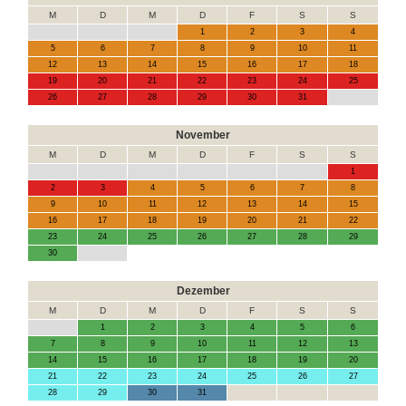
M
D
M
D
F
S
S
1
2
3
4
5
6
7
8
9
10
11
12
13
14
15
16
17
18
19
20
21
22
23
24
25
26
27
28
29
30
31
November
M
D
M
D
F
S
S
1
2
3
4
5
6
7
8
9
10
11
12
13
14
15
16
17
18
19
20
21
22
23
24
25
26
27
28
29
30
Dezember
M
D
M
D
F
S
S
1
2
3
4
5
6
7
8
9
10
11
12
13
14
15
16
17
18
19
20
21
22
23
24
25
26
27
28
29
30
31