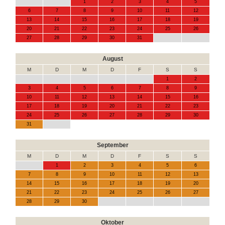
1
2
3
4
5
6
7
8
9
10
11
12
13
14
15
16
17
18
19
20
21
22
23
24
25
26
27
28
29
30
31
August
M
D
M
D
F
S
S
1
2
3
4
5
6
7
8
9
10
11
12
13
14
15
16
17
18
19
20
21
22
23
24
25
26
27
28
29
30
31
September
M
D
M
D
F
S
S
1
2
3
4
5
6
7
8
9
10
11
12
13
14
15
16
17
18
19
20
21
22
23
24
25
26
27
28
29
30
Oktober